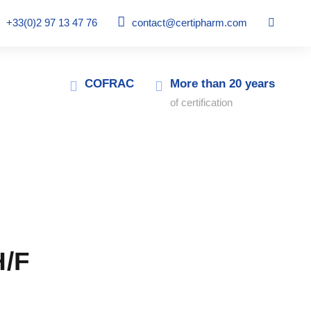
+33(0)2 97 13 47 76
contact@certipharm.com
COFRAC
More than 20 years
of certification
H/F