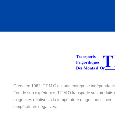
Créée en 1962, T.F.M.O est une entreprise indépendante 
Fort de son expérience, T.F.M.O transporte vos produits 
exigences relatives à la température dirigée aussi bien 
températures négatives.