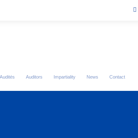
 Audités
Auditors
Impartiality
News
Contact