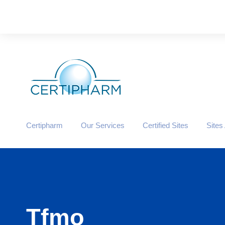
Certipharm
Our Services
Certified Sites
Sites
Tfmo