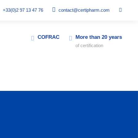
+33(0)2 97 13 47 76
contact@certipharm.com
COFRAC
More than 20 years
of certification