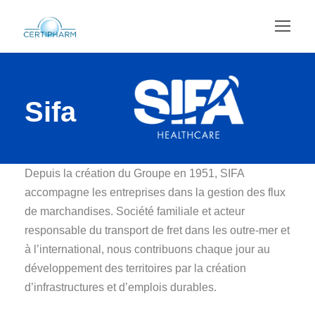
Sifa
Depuis la création du Groupe en 1951, SIFA
accompagne les entreprises dans la gestion des flux
de marchandises. Société familiale et acteur
responsable du transport de fret dans les outre-mer et
à l’international, nous contribuons chaque jour au
développement des territoires par la création
d’infrastructures et d’emplois durables.