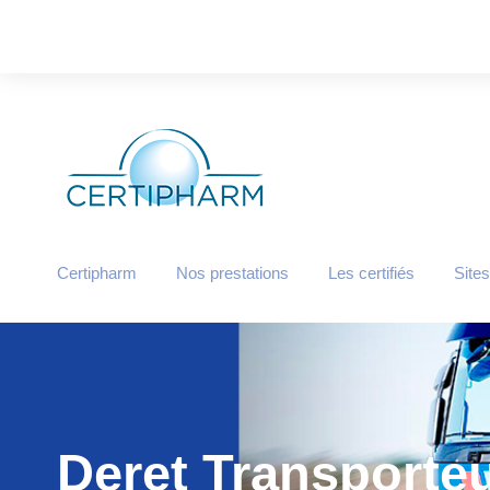
Certipharm
Nos prestations
Les certifiés
Sites
Deret Transporte