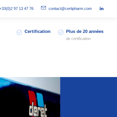
+33(0)2 97 13 47 76
contact@certipharm.com
Certification
Plus de 20 années
de certification