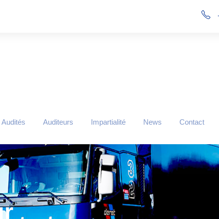
 Audités
Auditeurs
Impartialité
News
Contact
ur