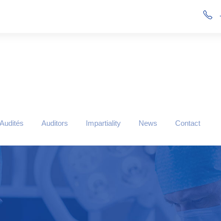
 Audités
Auditors
Impartiality
News
Contact