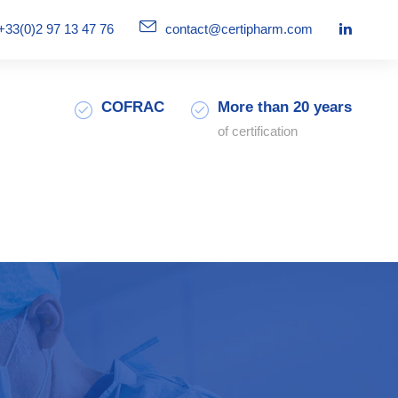
+33(0)2 97 13 47 76
contact@certipharm.com
COFRAC
More than 20 years
of certification