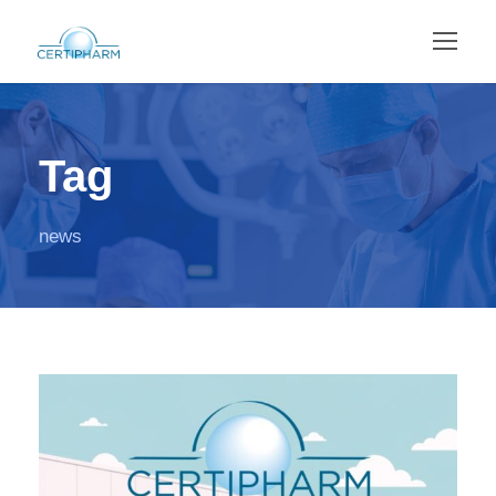
Tag
news